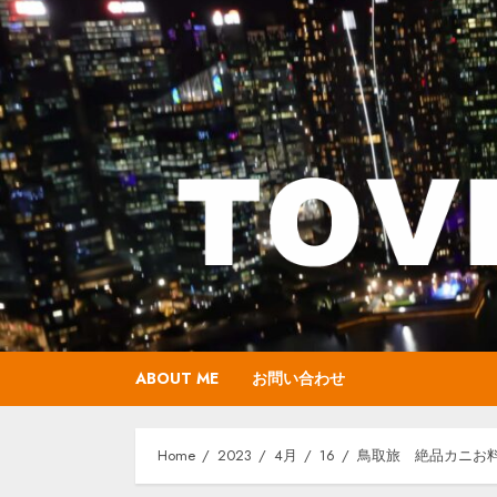
Skip
to
content
ABOUT ME
お問い合わせ
Home
2023
4月
16
鳥取旅 絶品カニお