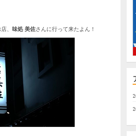
お店、
味処 美佐
さんに行って来たよん！